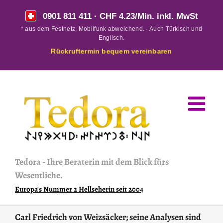
Skip
0901 811 411
· CHF 4.23/Min. inkl. MwSt
to
* aus dem Festnetz, Mobilfunk abweichend. · Auch Türkisch und
content
Englisch.
Rückruftermin bequem vereinbaren
Tedora
-
Ihre Beraterin mit dem Blick fürs
Wesentliche.
Europa's Nummer 2 Hellseherin seit 2004
Carl Friedrich von Weizsäcker; seine Analysen sind