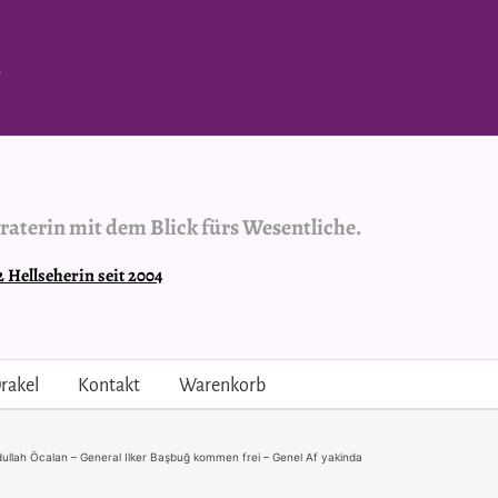
.
raterin mit dem Blick fürs Wesentliche.
Hellseherin seit 2004
rakel
Kontakt
Warenkorb
bdullah Öcalan – General Ilker Başbuğ kommen frei – Genel Af yakinda