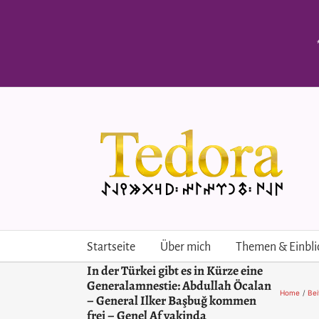
Skip
to
content
Startseite
Über mich
Themen & Einbli
In der Türkei gibt es in Kürze eine
Generalamnestie: Abdullah Öcalan
Home
Bei
– General Ilker Başbuğ kommen
frei – Genel Af yakinda