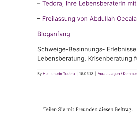
–
Tedora,
Ihre Lebensberaterin mit
–
Freilassung von Abdullah Oecala
Bloganfang
Schweige-Besinnungs- Erlebnissem
Lebensberatung, Krisenberatung fü
By
Hellseherin Tedora
|
15.05.13
|
Voraussagen / Kommen
Teilen Sie mit Freunden diesen Beitrag.