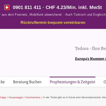
0901 811 411
· CHF 4.23/Min. inkl. MwSt
* aus dem Festnetz, Mobilfunk abweichend. · Auch Türkisch und Englisch
Rückruftermin bequem vereinbaren
Tedora
-
Ihre Be
Europa's Nummer 2 
cke
Beratung Buchen
Prophezeiungen & Zeitgeist
O
träge
Voraussagen / Kommentare
In der Türkei gibt es in Kürze eine Generalamnestie: A