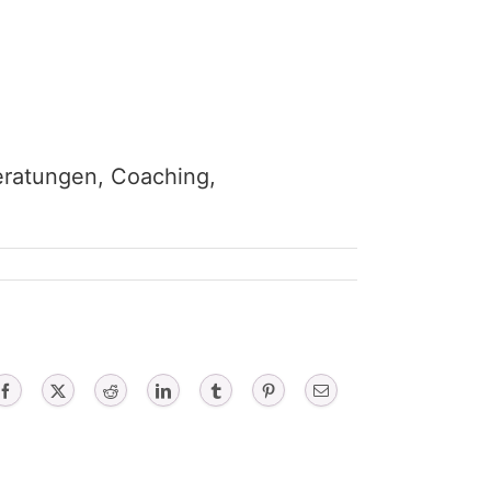
eratungen, Coaching,
Facebook
X
Reddit
LinkedIn
Tumblr
Pinterest
Email