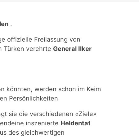
len
.
ge offizielle Freilassung von
en Türken verehrte
General Ilker
men könnten, werden schon im Keim
ten Persönlichkeiten
ngt sie die verschiedenen «Ziele»
gendeine inszenierte
Heldentat
tus des gleichwertigen