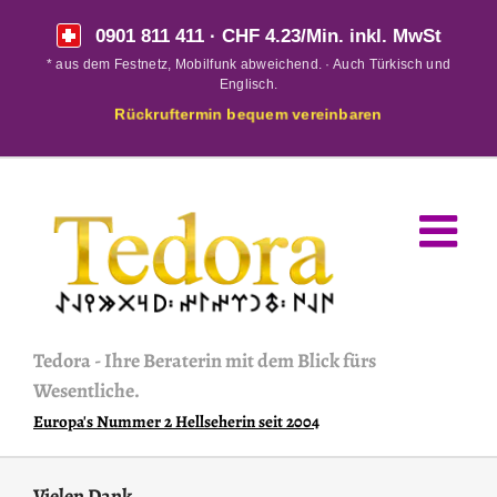
Skip
0901 811 411
· CHF 4.23/Min. inkl. MwSt
to
* aus dem Festnetz, Mobilfunk abweichend. · Auch Türkisch und
content
Englisch.
Rückruftermin bequem vereinbaren
Tedora
-
Ihre Beraterin mit dem Blick fürs
Wesentliche.
Europa's Nummer 2 Hellseherin seit 2004
Vielen Dank