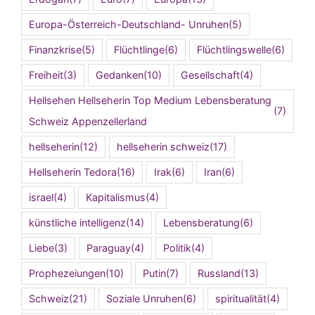
Europa-Österreich-Deutschland- Unruhen
(5)
Finanzkrise
(5)
Flüchtlinge
(6)
Flüchtlingswelle
(6)
Freiheit
(3)
Gedanken
(10)
Gesellschaft
(4)
Hellsehen Hellseherin Top Medium Lebensberatung
(7)
Schweiz Appenzellerland
hellseherin
(12)
hellseherin schweiz
(17)
Hellseherin Tedora
(16)
Irak
(6)
Iran
(6)
israel
(4)
Kapitalismus
(4)
künstliche intelligenz
(14)
Lebensberatung
(6)
Liebe
(3)
Paraguay
(4)
Politik
(4)
Prophezeiungen
(10)
Putin
(7)
Russland
(13)
Schweiz
(21)
Soziale Unruhen
(6)
spiritualität
(4)