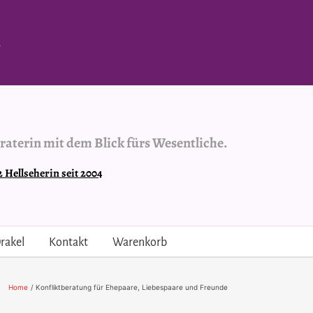
.
raterin mit dem Blick fürs Wesentliche.
Hellseherin seit 2004
rakel
Kontakt
Warenkorb
Home
Konfliktberatung für Ehepaare, Liebespaare und Freunde