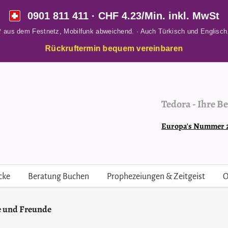
0901 811 411
· CHF 4.23/Min. inkl. MwSt
* aus dem Festnetz, Mobilfunk abweichend. · Auch Türkisch und Englisch
Rückruftermin bequem vereinbaren
Tedora
-
Ihre Be
Europa's Nummer 2 
cke
Beratung Buchen
Prophezeiungen & Zeitgeist
O
e und Freunde