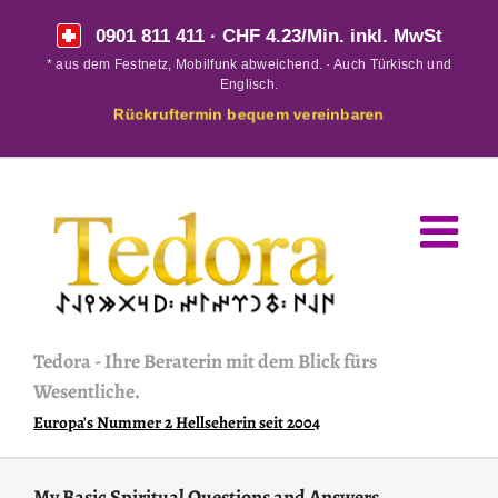
Skip
0901 811 411
· CHF 4.23/Min. inkl. MwSt
to
* aus dem Festnetz, Mobilfunk abweichend. · Auch Türkisch und
content
Englisch.
Rückruftermin bequem vereinbaren
Tedora
-
Ihre Beraterin mit dem Blick fürs
Wesentliche.
Europa's Nummer 2 Hellseherin seit 2004
My Basic Spiritual Questions and Answers