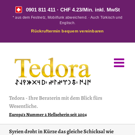
Skip
0901 811 411
· CHF 4.23/Min. inkl. MwSt
to
* aus dem Festnetz, Mobilfunk abweichend. · Auch Türkisch und
content
Englisch.
Rückruftermin bequem vereinbaren
Tedora
-
Ihre Beraterin mit dem Blick fürs
Wesentliche.
Europa's Nummer 2 Hellseherin seit 2004
Syrien droht in Kürze das gleiche Schicksal wie