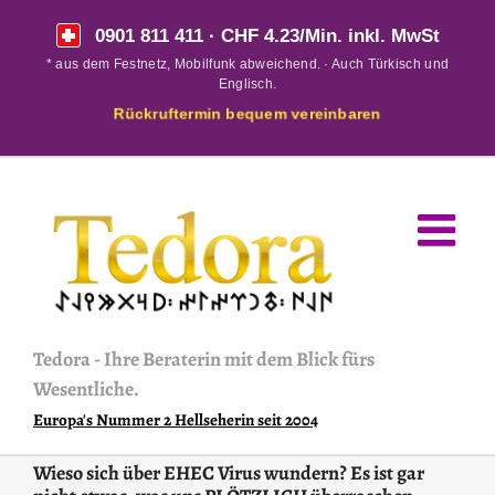
Skip
0901 811 411
· CHF 4.23/Min. inkl. MwSt
to
* aus dem Festnetz, Mobilfunk abweichend. · Auch Türkisch und
content
Englisch.
Rückruftermin bequem vereinbaren
Tedora
-
Ihre Beraterin mit dem Blick fürs
Wesentliche.
Europa's Nummer 2 Hellseherin seit 2004
Wieso sich über EHEC Virus wundern? Es ist gar