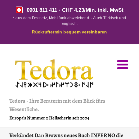
Skip
0901 811 411
· CHF 4.23/Min. inkl. MwSt
to
* aus dem Festnetz, Mobilfunk abweichend. · Auch Türkisch und
content
Englisch.
Rückruftermin bequem vereinbaren
Tedora
-
Ihre Beraterin mit dem Blick fürs
Wesentliche.
Europa's Nummer 2 Hellseherin seit 2004
Verkündet Dan Browns neues Buch INFERNO die