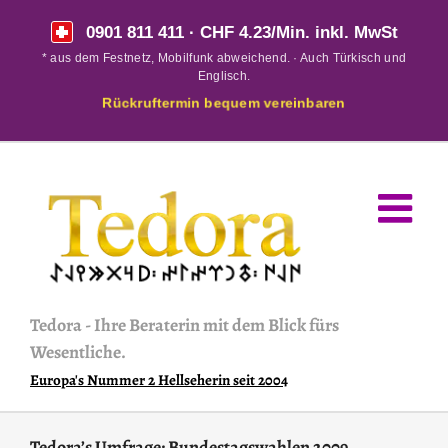
Skip
0901 811 411
· CHF 4.23/Min. inkl. MwSt
to
* aus dem Festnetz, Mobilfunk abweichend. · Auch Türkisch und
content
Englisch.
Rückruftermin bequem vereinbaren
Tedora
-
Ihre Beraterin mit dem Blick fürs
Wesentliche.
Europa's Nummer 2 Hellseherin seit 2004
Tedora’s Umfrage: Bundestagswahlen 2009