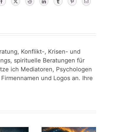
Facebook
X
Reddit
LinkedIn
Tumblr
Pinterest
Email
atung, Konflikt-, Krisen- und
gs, spirituelle Beratungen für
tütze ich Mediatoren, Psychologen
r Firmennamen und Logos an. Ihre