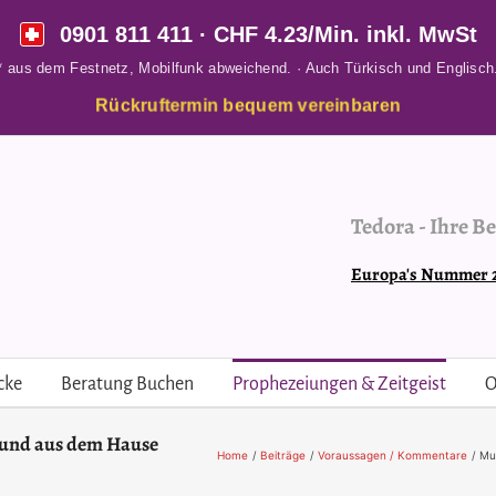
0901 811 411
· CHF 4.23/Min. inkl. MwSt
* aus dem Festnetz, Mobilfunk abweichend. · Auch Türkisch und Englisch
Rückruftermin bequem vereinbaren
Tedora
-
Ihre Be
Europa's Nummer 2 
cke
Beratung Buchen
Prophezeiungen & Zeitgeist
O
 und aus dem Hause
Home
Beiträge
Voraussagen / Kommentare
Mu