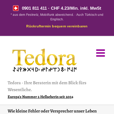
Skip
0901 811 411
· CHF 4.23/Min. inkl. MwSt
to
* aus dem Festnetz, Mobilfunk abweichend. · Auch Türkisch und
content
Englisch.
Rückruftermin bequem vereinbaren
Tedora
-
Ihre Beraterin mit dem Blick fürs
Wesentliche.
Europa's Nummer 2 Hellseherin seit 2004
Wie kleine Fehler oder Versprecher unser Leben