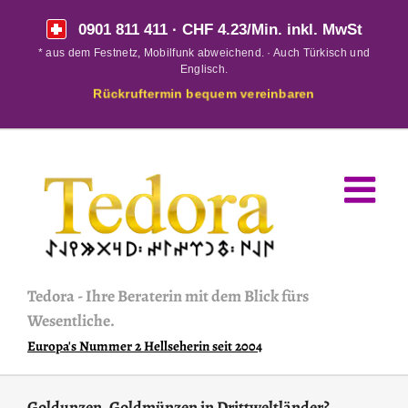
Skip
0901 811 411
· CHF 4.23/Min. inkl. MwSt
to
* aus dem Festnetz, Mobilfunk abweichend. · Auch Türkisch und
content
Englisch.
Rückruftermin bequem vereinbaren
Tedora
-
Ihre Beraterin mit dem Blick fürs
Wesentliche.
Europa's Nummer 2 Hellseherin seit 2004
Goldunzen, Goldmünzen in Drittweltländer?