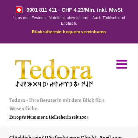
Skip
0901 811 411
· CHF 4.23/Min. inkl. MwSt
to
* aus dem Festnetz, Mobilfunk abweichend. · Auch Türkisch und
content
Englisch.
Rückruftermin bequem vereinbaren
Tedora
-
Ihre Beraterin mit dem Blick fürs
Wesentliche.
Europa's Nummer 2 Hellseherin seit 2004
Glücklich sein? Wie findet man Glück?- April 2007