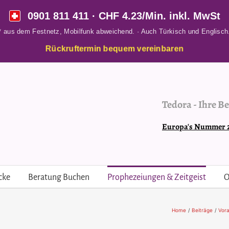
0901 811 411
· CHF 4.23/Min. inkl. MwSt
* aus dem Festnetz, Mobilfunk abweichend. · Auch Türkisch und Englisch
Rückruftermin bequem vereinbaren
Tedora
-
Ihre Be
Europa's Nummer 2 
cke
Beratung Buchen
Prophezeiungen & Zeitgeist
O
Home
Beiträge
Vor