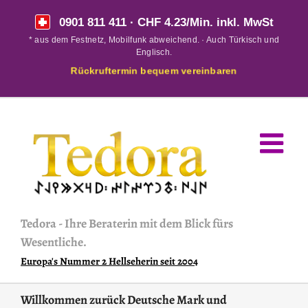
Skip
0901 811 411
· CHF 4.23/Min. inkl. MwSt
to
* aus dem Festnetz, Mobilfunk abweichend. · Auch Türkisch und
content
Englisch.
Rückruftermin bequem vereinbaren
Tedora
-
Ihre Beraterin mit dem Blick fürs
Wesentliche.
Europa's Nummer 2 Hellseherin seit 2004
Willkommen zurück Deutsche Mark und