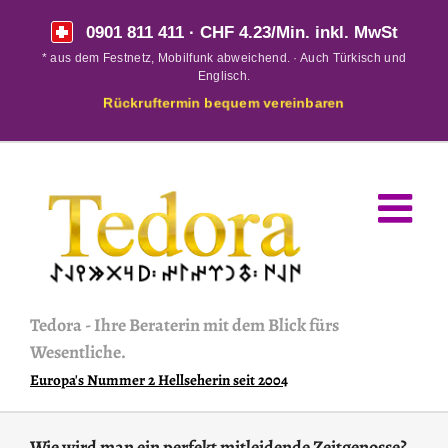
Skip
0901 811 411
· CHF 4.23/Min. inkl. MwSt
to
* aus dem Festnetz, Mobilfunk abweichend. · Auch Türkisch und
content
Englisch.
Rückruftermin bequem vereinbaren
Tedora
-
Ihre Beraterin mit dem Blick fürs
Wesentliche.
Europa's Nummer 2 Hellseherin seit 2004
Wie wird man ein perfekt mitleidende Zeitgenosse?