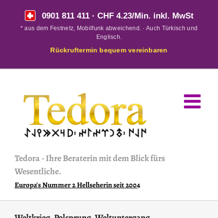
Skip
0901 811 411
· CHF 4.23/Min. inkl. MwSt
to
* aus dem Festnetz, Mobilfunk abweichend. · Auch Türkisch und
content
Englisch.
Rückruftermin bequem vereinbaren
Tedora
-
Ihre Beraterin mit dem Blick fürs
Wesentliche.
Europa's Nummer 2 Hellseherin seit 2004
Weltkrieg, Polsprung, Weltuntergang