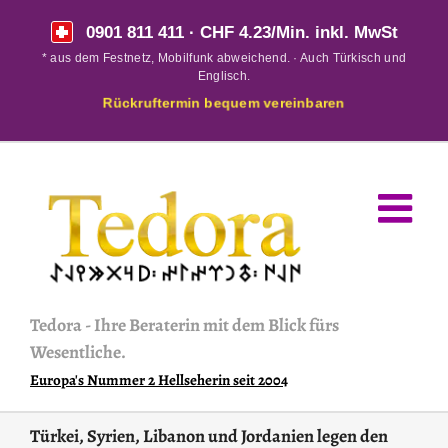
Skip
0901 811 411
· CHF 4.23/Min. inkl. MwSt
to
* aus dem Festnetz, Mobilfunk abweichend. · Auch Türkisch und
content
Englisch.
Rückruftermin bequem vereinbaren
Tedora
-
Ihre Beraterin mit dem Blick fürs
Wesentliche.
Europa's Nummer 2 Hellseherin seit 2004
Türkei, Syrien, Libanon und Jordanien legen den