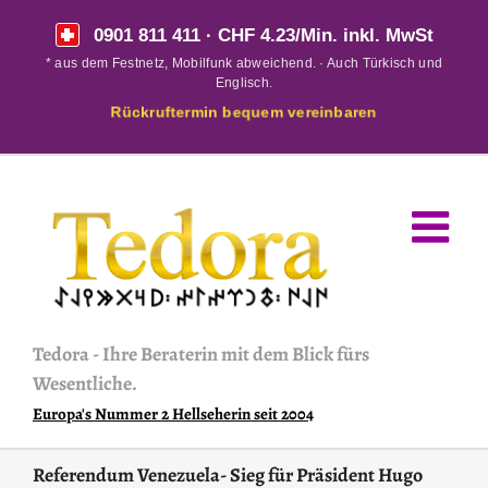
Skip
0901 811 411
· CHF 4.23/Min. inkl. MwSt
to
* aus dem Festnetz, Mobilfunk abweichend. · Auch Türkisch und
content
Englisch.
Rückruftermin bequem vereinbaren
Tedora
-
Ihre Beraterin mit dem Blick fürs
Wesentliche.
Europa's Nummer 2 Hellseherin seit 2004
Referendum Venezuela- Sieg für Präsident Hugo