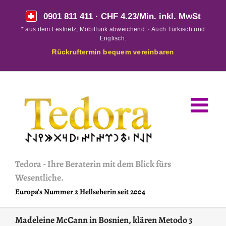
Skip
0901 811 411
· CHF 4.23/Min. inkl. MwSt
to
* aus dem Festnetz, Mobilfunk abweichend. · Auch Türkisch und
content
Englisch.
Rückruftermin bequem vereinbaren
Tedora
-
Ihre Beraterin mit dem Blick fürs
Wesentliche.
Europa's Nummer 2 Hellseherin seit 2004
Madeleine McCann in Bosnien, klären Metodo 3