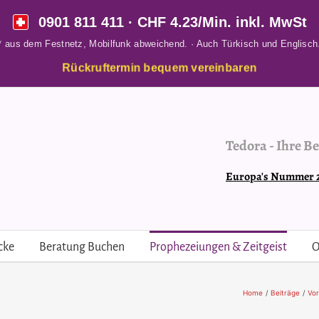
0901 811 411
· CHF 4.23/Min. inkl. MwSt
* aus dem Festnetz, Mobilfunk abweichend. · Auch Türkisch und Englisch
Rückruftermin bequem vereinbaren
Tedora
-
Ihre Be
Europa's Nummer 2 
cke
Beratung Buchen
Prophezeiungen & Zeitgeist
O
Home
Beiträge
Vo