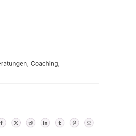
eratungen, Coaching,
Facebook
X
Reddit
LinkedIn
Tumblr
Pinterest
Email