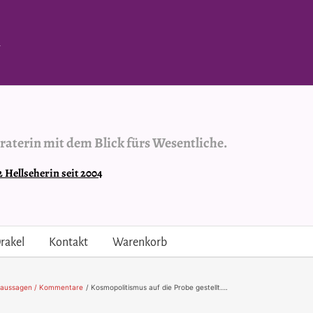
.
raterin mit dem Blick fürs Wesentliche.
Hellseherin seit 2004
rakel
Kontakt
Warenkorb
raussagen / Kommentare
Kosmopolitismus auf die Probe gestellt….