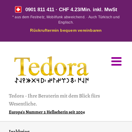
Skip
0901 811 411
· CHF 4.23/Min. inkl. MwSt
to
* aus dem Festnetz, Mobilfunk abweichend. · Auch Türkisch und
content
Englisch.
Rückruftermin bequem vereinbaren
Tedora
-
Ihre Beraterin mit dem Blick fürs
Wesentliche.
Europa's Nummer 2 Hellseherin seit 2004
Irakkrieg