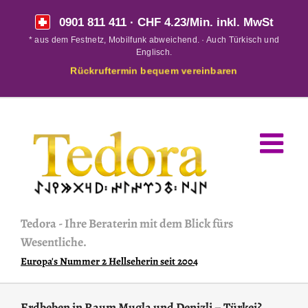
Skip
0901 811 411
· CHF 4.23/Min. inkl. MwSt
to
* aus dem Festnetz, Mobilfunk abweichend. · Auch Türkisch und
content
Englisch.
Rückruftermin bequem vereinbaren
Tedora
-
Ihre Beraterin mit dem Blick fürs
Wesentliche.
Europa's Nummer 2 Hellseherin seit 2004
Erdbeben in Raum Mugla und Denizli – Türkei?