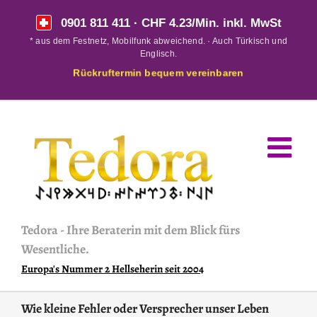
Skip
0901 811 411
· CHF 4.23/Min. inkl. MwSt
to
* aus dem Festnetz, Mobilfunk abweichend. · Auch Türkisch und
content
Englisch.
Rückruftermin bequem vereinbaren
Tedora
-
Ihre Beraterin mit dem Blick fürs
Wesentliche.
Europa's Nummer 2 Hellseherin seit 2004
Wie kleine Fehler oder Versprecher unser Leben