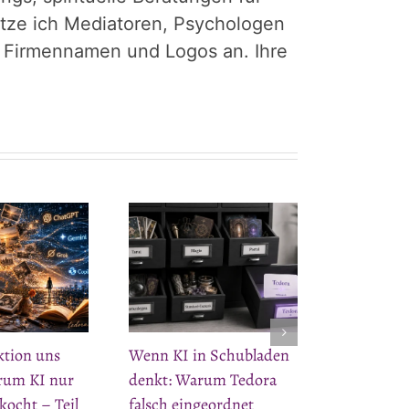
tütze ich Mediatoren, Psychologen
r Firmennamen und Logos an. Ihre
ktion uns
Wenn KI in Schubladen
arum KI nur
denkt: Warum Tedora
kocht – Teil
falsch eingeordnet