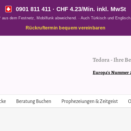
0901 811 411
· CHF 4.23/Min. inkl. MwSt
* aus dem Festnetz, Mobilfunk abweichend. · Auch Türkisch und Englisch
Rückruftermin bequem vereinbaren
Tedora
-
Ihre Be
Europa's Nummer 2 
cke
Beratung Buchen
Prophezeiungen & Zeitgeist
O