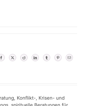
Facebook
X
Reddit
LinkedIn
Tumblr
Pinterest
Email
atung, Konflikt-, Krisen- und
gs, spirituelle Beratungen für