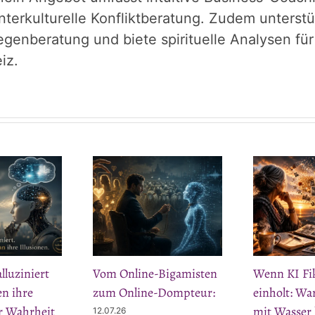
interkulturelle Konfliktberatung. Zudem unters
egenberatung und biete spirituelle Analysen fü
iz.
luziniert
Vom Online-Bigamisten
Wenn KI Fi
n ihre
zum Online-Dompteur:
einholt: W
ür Wahrheit
mit Wasser 
12.07.26