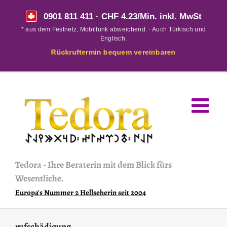
Skip
0901 811 411
· CHF 4.23/Min. inkl. MwSt
to
* aus dem Festnetz, Mobilfunk abweichend. · Auch Türkisch und
content
Englisch.
Rückruftermin bequem vereinbaren
Tedora
-
Ihre Beraterin mit dem Blick fürs
Wesentliche.
Europa's Nummer 2 Hellseherin seit 2004
rufschädigung