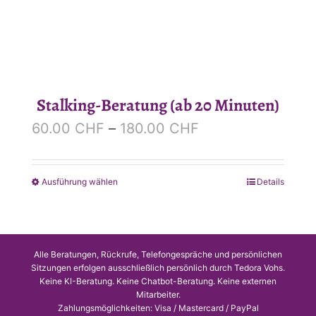
Stalking-Beratung (ab 20 Minuten)
Preisspanne:
60.00
CHF
–
180.00
CHF
60.00 CHF
bis
Ausführung wählen
Details
Dieses
180.00 CHF
Produkt
weist
mehrere
Alle Beratungen, Rückrufe, Telefongespräche und persönlichen
Varianten
Sitzungen erfolgen ausschließlich persönlich durch Tedora Vohs.
Keine KI-Beratung. Keine Chatbot-Beratung. Keine externen
auf.
Mitarbeiter.
Zahlungsmöglichkeiten: Visa / Mastercard / PayPal
Die