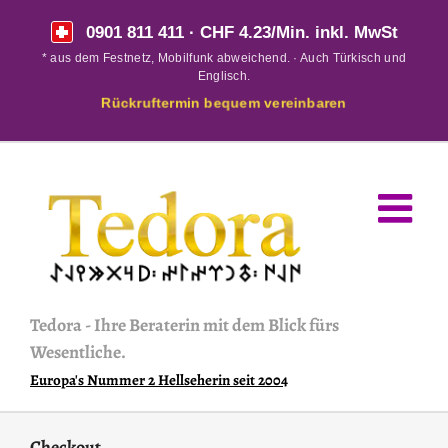
Skip
0901 811 411
· CHF 4.23/Min. inkl. MwSt
to
* aus dem Festnetz, Mobilfunk abweichend. · Auch Türkisch und
content
Englisch.
Rückruftermin bequem vereinbaren
Tedora
-
Ihre Beraterin mit dem Blick fürs
Wesentliche.
Europa's Nummer 2 Hellseherin seit 2004
Checkout