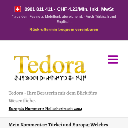
Skip
0901 811 411
· CHF 4.23/Min. inkl. MwSt
to
* aus dem Festnetz, Mobilfunk abweichend. · Auch Türkisch und
content
Englisch.
Rückruftermin bequem vereinbaren
Tedora
-
Ihre Beraterin mit dem Blick fürs
Wesentliche.
Europa's Nummer 2 Hellseherin seit 2004
Mein Kommentar: Türkei und Europa; Welches