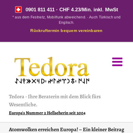
Skip
0901 811 411
· CHF 4.23/Min. inkl. MwSt
to
* aus dem Festnetz, Mobilfunk abweichend. · Auch Türkisch und
content
Englisch.
Rückruftermin bequem vereinbaren
Tedora
-
Ihre Beraterin mit dem Blick fürs
Wesentliche.
Europa's Nummer 2 Hellseherin seit 2004
Atomwolken erreichen Europa! – Ein kleiner Beitrag